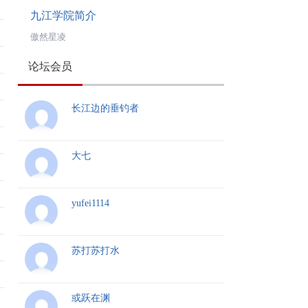
九江学院简介
傲然星凌
论坛会员
长江边的垂钓者
大七
yufei1114
苏打苏打水
或跃在渊