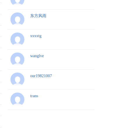
东方风雨
xxxxtg
wanglve
our19821007
trans