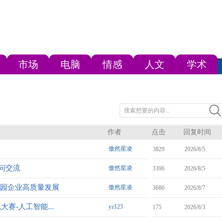
市场
电脑
情感
人文
学术
作者
点击
回复时间
傲然星凌
3829
2026/8/5
问交流
傲然星凌
3396
2026/8/5
入园企业高质量发展
傲然星凌
3680
2026/8/7
赛-人工智能...
yz123
175
2026/8/3