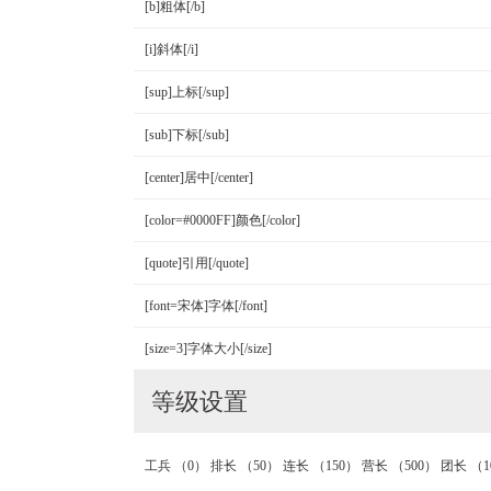
[b]粗体[/b]
[i]斜体[/i]
[sup]上标[/sup]
[sub]下标[/sub]
[center]居中[/center]
[color=#0000FF]颜色[/color]
[quote]引用[/quote]
[font=宋体]字体[/font]
[size=3]字体大小[/size]
等级设置
工兵
（0）
排长
（50）
连长
（150）
营长
（500）
团长
（1