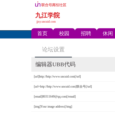
九江学院
jjxy.uncuid.com
首页
校园
招聘
休闲
论坛设置
编辑器UBB代码
[url]http://http://www.uncuid.com[/url]
[url=http://http://www.uncuid.com]联合号[/url]
[email]80311649@qq.com[/email]
[img]Your image address[/img]