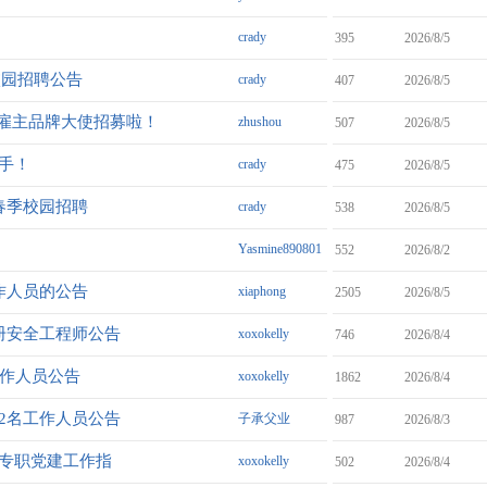
crady
395
2026/8/5
校园招聘公告
crady
407
2026/8/5
雇主品牌大使招募啦！
zhushou
507
2026/8/5
身手！
crady
475
2026/8/5
划春季校园招聘
crady
538
2026/8/5
Yasmine890801
552
2026/8/2
作人员的公告
xiaphong
2505
2026/8/5
注册安全工程师公告
xoxokelly
746
2026/8/4
工作人员公告
xoxokelly
1862
2026/8/4
聘2名工作人员公告
子承父业
987
2026/8/3
织专职党建工作指
xoxokelly
502
2026/8/4