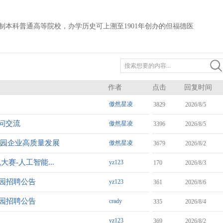
本科普通高等院校，办学历史可上溯至1901年创办的但福德医
作者
点击
回复时间
傲然星凌
3829
2026/8/5
问交流
傲然星凌
3396
2026/8/5
入园企业高质量发展
傲然星凌
3679
2026/8/2
赛-人工智能...
yz123
170
2026/8/3
校园招聘公告
yz123
361
2026/8/6
校园招聘公告
crady
335
2026/8/4
yz123
369
2026/8/2