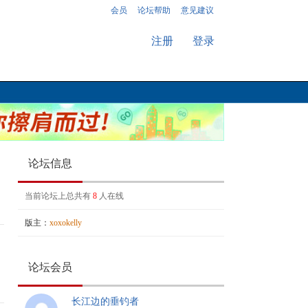
会员
论坛帮助
意见建议
注册
登录
论坛信息
当前论坛上总共有
8
人在线
版主：
xoxokelly
论坛会员
长江边的垂钓者