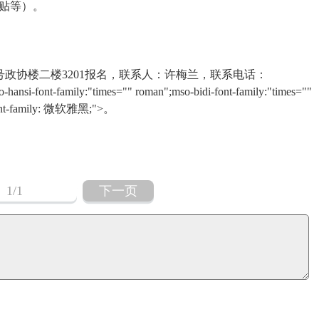
补贴等）。
号政协楼二楼3201报名，联系人：许梅兰，联系电话：
ansi-font-family:"times="" roman";mso-bidi-font-family:"times=""
; font-family: 微软雅黑;">。
1
/1
下一页