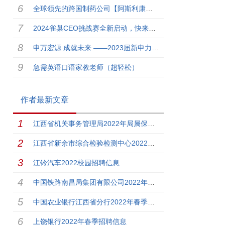
全球领先的跨国制药公司【阿斯利康】校园雇主品牌大使招募啦！
2024雀巢CEO挑战赛全新启动，快来大展身手！
申万宏源 成就未来 ——2023届新申力计划春季校园招聘
急需英语口语家教老师（超轻松）
作者最新文章
江西省机关事务管理局2022年局属保育院公开招聘7名高层次人
江西省新余市综合检验检测中心2022年6月招聘2名聘用人员公
江铃汽车2022校园招聘信息
中国铁路南昌局集团有限公司2022年度招聘212名本科及以上
中国农业银行江西省分行2022年春季招聘240名工作人员公告
上饶银行2022年春季招聘信息