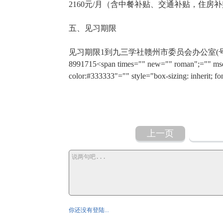
2160元/月（含中餐补贴、交通补贴，住房
五、见习期限
见习期限1到九三学社赣州市委员会办公室(
8991715<span times="" new="" roman";="" mso-h
color:#333333"="" style="box-sizing: inherit
上一页
你还没有登陆...