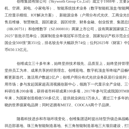
创维集团有限公司（Skyworth Group Co.,Ltd）成立于1988
机、空调、厨电、小家电等）、智能系统技术业务（数字智能机顶盒/智能网
工控显示模组、IOT解决方案）、新能源业务（户用分布式光伏、工商业光
售后维修、智慧物流、园区建设、园区经营、财务金融、创业投资、集团总
（HK.00751）和创维数字（SZ.000810）两家上市公司，设有两家国
2025”首批示范单位，国家制造业单项冠军示范企业、国家知识产权示范企业
国企业500强”第351位，排名较去年大幅跃升74位；位列2025年《财富》中
币650.13亿元。
创维成立三十多年来，始终坚持技术领先、品质至上，始终坚持管理创
坚持员工为本、成果共享的经营理念。创维彩电、数字机顶盒等终端产品畅
断更新迭代，激活用户数超2亿户；创维户用分布式光伏业务跃居行业前列
用市场；参与发起国家超高清视频创新中心，领跑下一代显示全产业链。三十
科研任务200余项，获得省市科研成果100多项，2017年参与完成我国D
年来，为国家创造税收550多亿元，提供就业岗位3万余人。通过三十多年的
晓的世界级家电品牌；同时还拥有METZ、COOCAA两个子品牌。
随着科技进步和市场环境变化，创维集团适时提出转型升级总体战略：
圳总部基地、珠三角智能制造基地、长三角智能制造基地三大项目建设，打