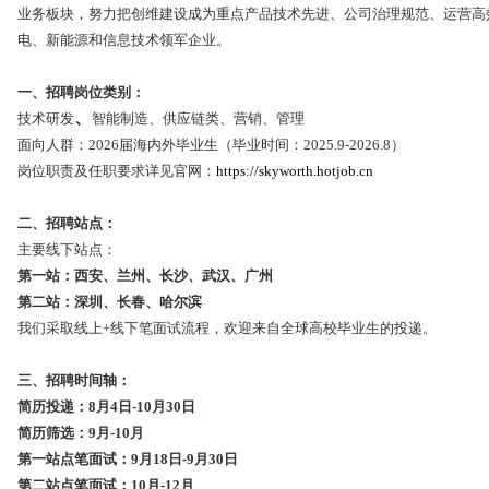
业务板块，努力把创维建设成为重点产品技术先进、公司治理规范、运营高
电、新能源和信息技术领军企业。
一、招聘岗位类别：
、
技术研发
智能制造、供应链类、营销、管理
面向人群：2026届海内外毕业生（毕业时间：2025.9-2026.8）
岗位职责及任职要求详见官网：
https://skyworth.hotjob.cn
二、招聘站点：
主要线下站点：
第一站：西安、兰州、长沙、武汉、广州
第二站：深圳、长春、哈尔滨
我们采取线上+线下笔面试流程，欢迎来自全球高校毕业生的投递。
三、招聘时间轴：
简历投递：8月
4
日-
10
月
30
日
简历筛选：9月-
10
月
第一站点笔面试：9月18日-
9
月30
日
第二站点笔面试：1
0
月-
1
2
月