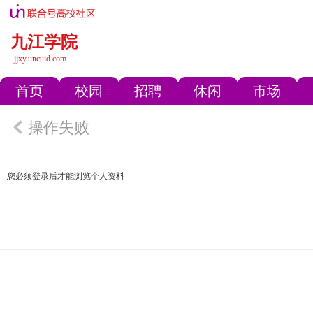
九江学院
jjxy.uncuid.com
首页
校园
招聘
休闲
市场
操作失败
您必须登录后才能浏览个人资料