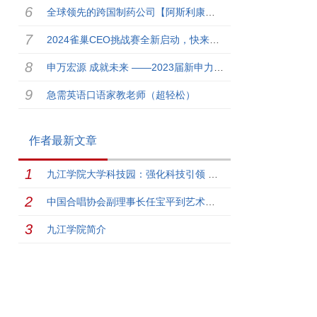
全球领先的跨国制药公司【阿斯利康】校园雇主品牌大使招募啦！
2024雀巢CEO挑战赛全新启动，快来大展身手！
申万宏源 成就未来 ——2023届新申力计划春季校园招聘
急需英语口语家教老师（超轻松）
作者最新文章
九江学院大学科技园：强化科技引领 助力入园企业高质量发展
中国合唱协会副理事长任宝平到艺术学院访问交流
九江学院简介