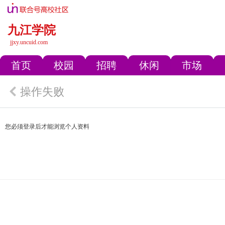
九江学院
jjxy.uncuid.com
首页
校园
招聘
休闲
市场
操作失败
您必须登录后才能浏览个人资料